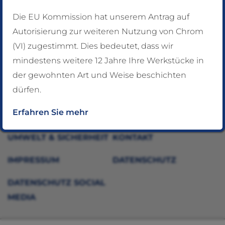
Die EU Kommission hat unserem Antrag auf
Autorisierung zur weiteren Nutzung von Chrom
UNTERNEHMEN
NEWS
(VI) zugestimmt. Dies bedeutet, dass wir
HARTCHROM
SCHLEIFTECHNIK
mindestens weitere 12 Jahre Ihre Werkstücke in
der gewohnten Art und Weise beschichten
MATTIEREN
SERVICE &
dürfen.
SONDERARBEITEN
Erfahren Sie mehr
REFERENZEN
QS
UMWELT & SICHERHEIT
KONTAKT
IMPRESSUM
DATENSCHUTZ
DATENSCHUTZ SOCIAL
MEDIA