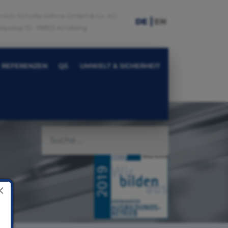
nrich Schulte Söhne GmbH & Co. KG
DE
EN
ayweg 10 • 59823 Arnsberg
REFERENZEN
QS
UMWELT & SICHERHEIT
×