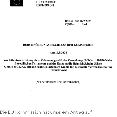
Übermaßverchromung
OMUNG
acharbeit ist bis zu einem
r verschlissene Werkstücke geeignet, um
en in der Chromschicht zu erreichen.
Die EU Kommission hat unserem Antrag auf