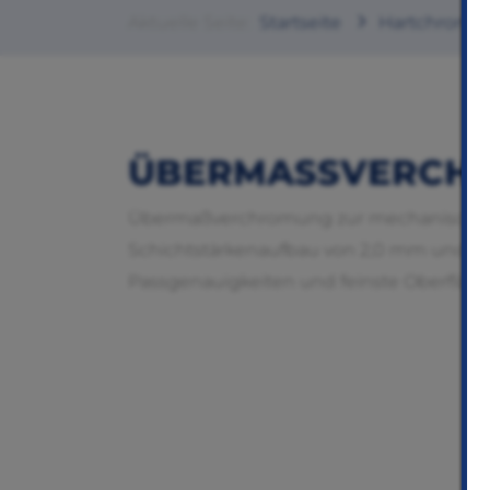
Aktuelle Seite:
Startseite
Hartchrom
ÜBERMASSVERCHR
Übermaßverchromung zur mechanischen N
Schichtstärkenaufbau von 2,0 mm und fü
Passgenauigkeiten und feinste Oberfläch