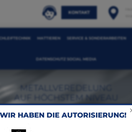
Hei
KONTAKT
Wid
CHLEIFTECHNIK
MATTIEREN
SERVICE & SONDERARBEITEN
DATENSCHUTZ SOCIAL MEDIA
METALLVEREDELUNG
AUF HÖCHSTEM NIVEAU
WIR HABEN DIE AUTORISIERUNG!